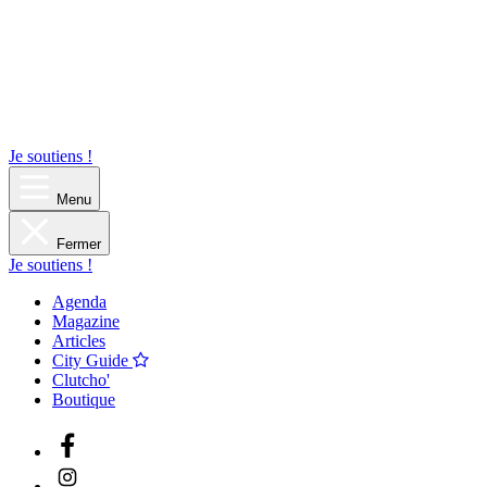
Je soutiens !
Menu
Fermer
Je soutiens !
Agenda
Magazine
Articles
City Guide
Clutcho'
Boutique