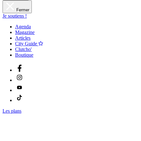
Fermer
Je soutiens !
Agenda
Magazine
Articles
City Guide
Clutcho'
Boutique
Les plans