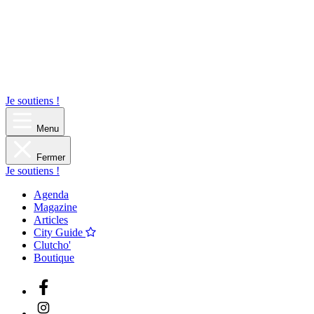
Je soutiens !
Menu
Fermer
Je soutiens !
Agenda
Magazine
Articles
City Guide
Clutcho'
Boutique