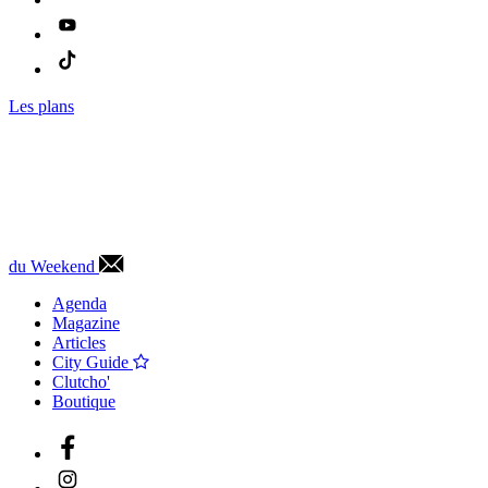
Les plans
du Weekend
Agenda
Magazine
Articles
City Guide
Clutcho'
Boutique