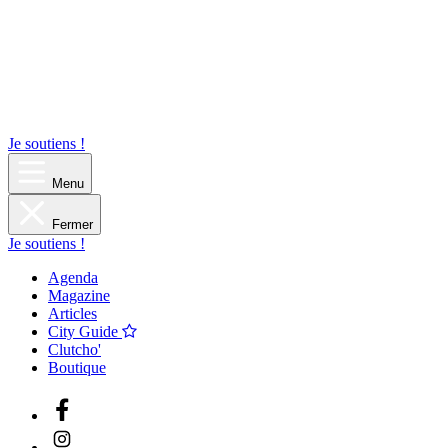
Je soutiens !
Menu
Fermer
Je soutiens !
Agenda
Magazine
Articles
City Guide
Clutcho'
Boutique