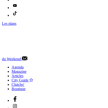
Les plans
du Weekend
Agenda
Magazine
Articles
City Guide
Clutcho'
Boutique