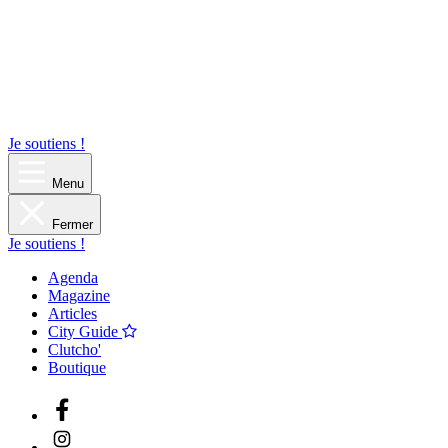
Je soutiens !
Menu
Fermer
Je soutiens !
Agenda
Magazine
Articles
City Guide
Clutcho'
Boutique