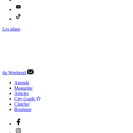
Les plans
du Weekend
Agenda
Magazine
Articles
City Guide
Clutcho'
Boutique