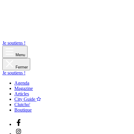
Je soutiens !
Menu
Fermer
Je soutiens !
Agenda
Magazine
Articles
City Guide
Clutcho'
Boutique