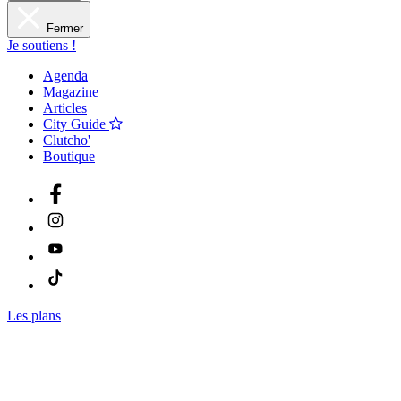
Fermer
Je soutiens !
Agenda
Magazine
Articles
City Guide
Clutcho'
Boutique
Les plans