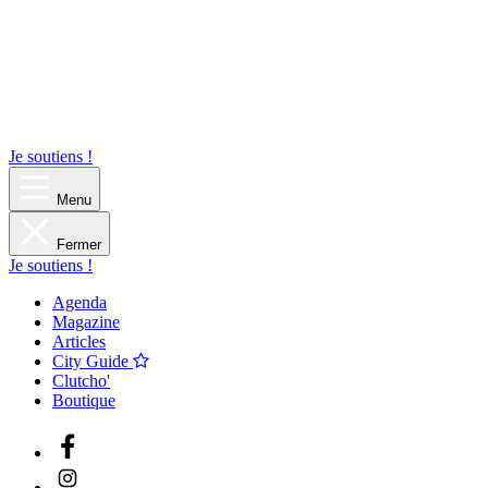
Je soutiens !
Menu
Fermer
Je soutiens !
Agenda
Magazine
Articles
City Guide
Clutcho'
Boutique