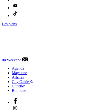
Les plans
du Weekend
Agenda
Magazine
Articles
City Guide
Clutcho'
Boutique