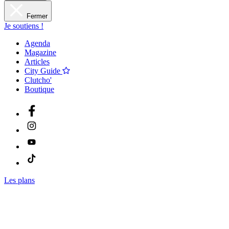
Fermer
Je soutiens !
Agenda
Magazine
Articles
City Guide
Clutcho'
Boutique
Les plans