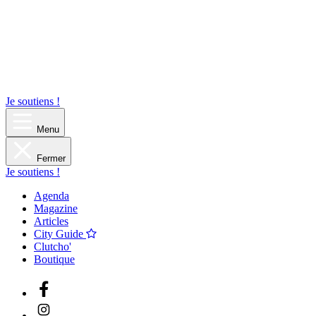
Je soutiens !
Menu
Fermer
Je soutiens !
Agenda
Magazine
Articles
City Guide
Clutcho'
Boutique