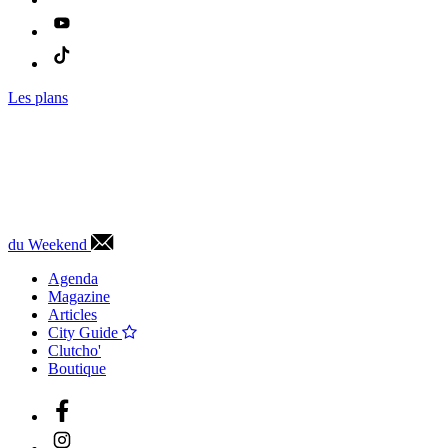
Les plans
du Weekend
Agenda
Magazine
Articles
City Guide
Clutcho'
Boutique