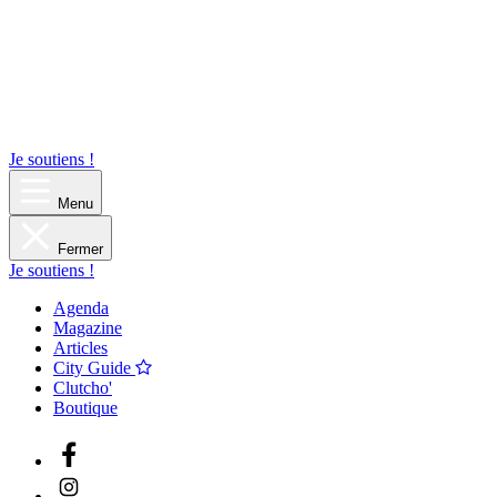
Je soutiens !
Menu
Fermer
Je soutiens !
Agenda
Magazine
Articles
City Guide
Clutcho'
Boutique