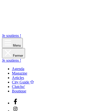
Je soutiens !
Menu
Fermer
Je soutiens !
Agenda
Magazine
Articles
City Guide
Clutcho'
Boutique