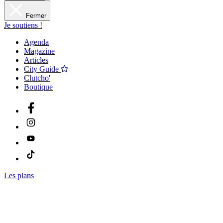
Fermer
Je soutiens !
Agenda
Magazine
Articles
City Guide
Clutcho'
Boutique
Les plans