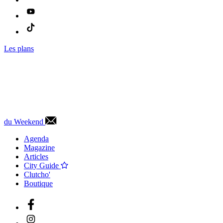
Les plans
du Weekend
Agenda
Magazine
Articles
City Guide
Clutcho'
Boutique