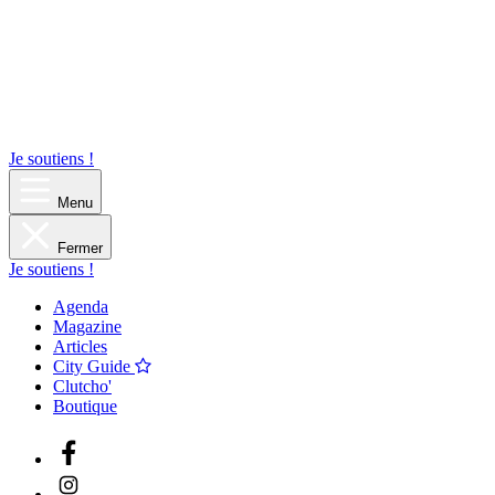
Je soutiens !
Menu
Fermer
Je soutiens !
Agenda
Magazine
Articles
City Guide
Clutcho'
Boutique