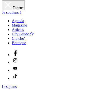
Fermer
Je soutiens !
Agenda
Magazine
Articles
City Guide
Clutcho'
Boutique
Les plans