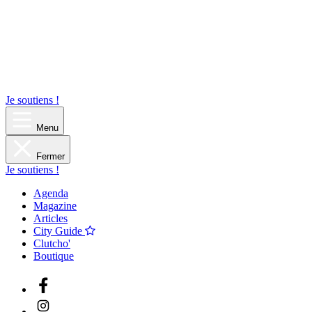
Je soutiens !
Menu
Fermer
Je soutiens !
Agenda
Magazine
Articles
City Guide
Clutcho'
Boutique