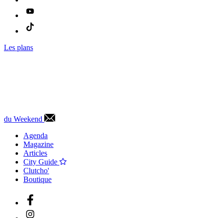
Les plans
du Weekend
Agenda
Magazine
Articles
City Guide
Clutcho'
Boutique