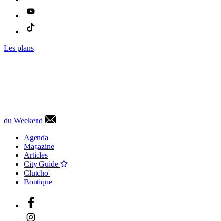
Les plans
du Weekend
Agenda
Magazine
Articles
City Guide
Clutcho'
Boutique