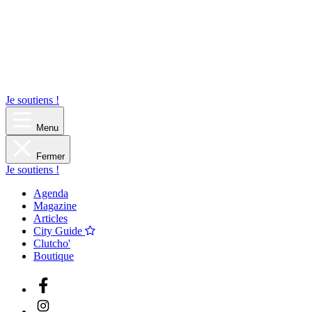
Je soutiens !
Menu
Fermer
Je soutiens !
Agenda
Magazine
Articles
City Guide
Clutcho'
Boutique