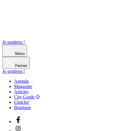
Je soutiens !
Menu
Fermer
Je soutiens !
Agenda
Magazine
Articles
City Guide
Clutcho'
Boutique