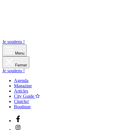
Je soutiens !
Menu
Fermer
Je soutiens !
Agenda
Magazine
Articles
City Guide
Clutcho'
Boutique