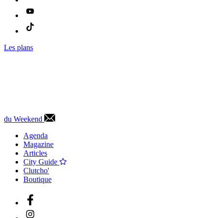
Les plans
du Weekend
Agenda
Magazine
Articles
City Guide
Clutcho'
Boutique