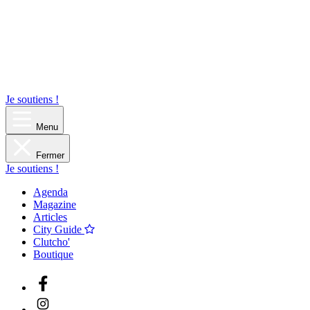
Je soutiens !
Menu
Fermer
Je soutiens !
Agenda
Magazine
Articles
City Guide
Clutcho'
Boutique