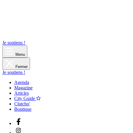
Je soutiens !
Menu
Fermer
Je soutiens !
Agenda
Magazine
Articles
City Guide
Clutcho'
Boutique