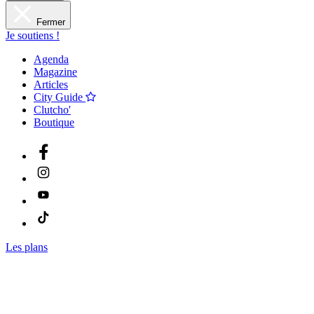
Fermer
Je soutiens !
Agenda
Magazine
Articles
City Guide
Clutcho'
Boutique
Les plans