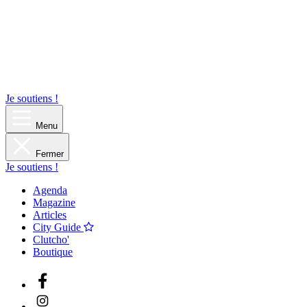
Je soutiens !
Menu
Fermer
Je soutiens !
Agenda
Magazine
Articles
City Guide
Clutcho'
Boutique