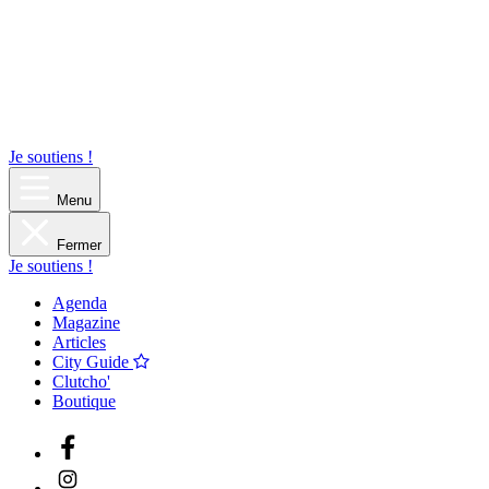
Je soutiens !
Menu
Fermer
Je soutiens !
Agenda
Magazine
Articles
City Guide
Clutcho'
Boutique