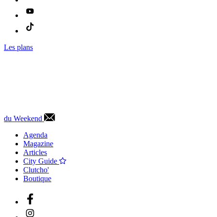
Les plans
du Weekend
Agenda
Magazine
Articles
City Guide
Clutcho'
Boutique