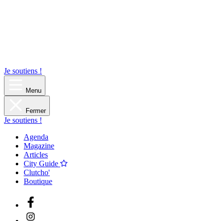
Je soutiens !
Menu
Fermer
Je soutiens !
Agenda
Magazine
Articles
City Guide
Clutcho'
Boutique