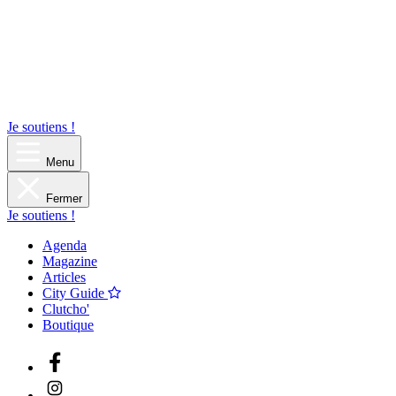
Je soutiens !
Menu
Fermer
Je soutiens !
Agenda
Magazine
Articles
City Guide
Clutcho'
Boutique