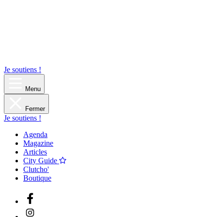
Je soutiens !
Menu
Fermer
Je soutiens !
Agenda
Magazine
Articles
City Guide
Clutcho'
Boutique