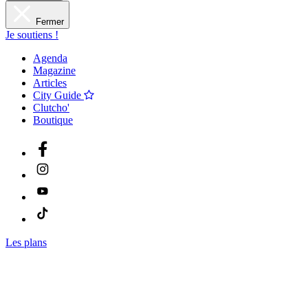
Fermer
Je soutiens !
Agenda
Magazine
Articles
City Guide
Clutcho'
Boutique
Les plans