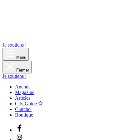
Je soutiens !
Menu
Fermer
Je soutiens !
Agenda
Magazine
Articles
City Guide
Clutcho'
Boutique