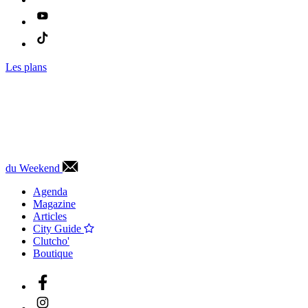
Les plans
du Weekend
Agenda
Magazine
Articles
City Guide
Clutcho'
Boutique