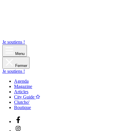
Je soutiens !
Menu
Fermer
Je soutiens !
Agenda
Magazine
Articles
City Guide
Clutcho'
Boutique