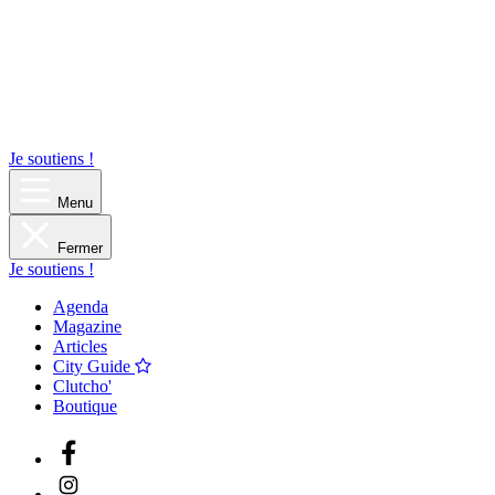
Je soutiens !
Menu
Fermer
Je soutiens !
Agenda
Magazine
Articles
City Guide
Clutcho'
Boutique