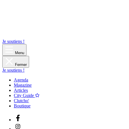
Je soutiens !
Menu
Fermer
Je soutiens !
Agenda
Magazine
Articles
City Guide
Clutcho'
Boutique