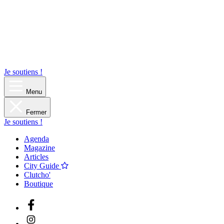
Je soutiens !
Menu
Fermer
Je soutiens !
Agenda
Magazine
Articles
City Guide
Clutcho'
Boutique