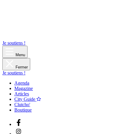
Je soutiens !
Menu
Fermer
Je soutiens !
Agenda
Magazine
Articles
City Guide
Clutcho'
Boutique