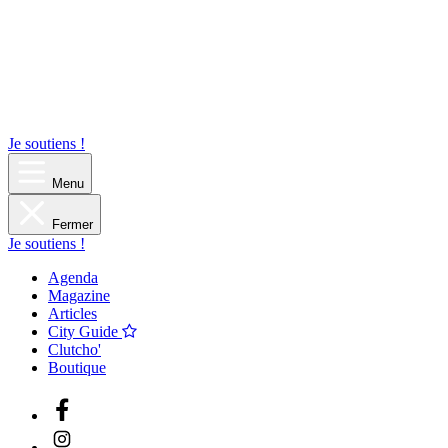
Je soutiens !
Menu
Fermer
Je soutiens !
Agenda
Magazine
Articles
City Guide
Clutcho'
Boutique