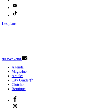
Les plans
du Weekend
Agenda
Magazine
Articles
City Guide
Clutcho'
Boutique