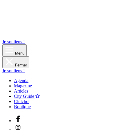
Je soutiens !
Menu
Fermer
Je soutiens !
Agenda
Magazine
Articles
City Guide
Clutcho'
Boutique