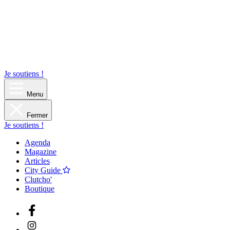
Je soutiens !
Menu
Fermer
Je soutiens !
Agenda
Magazine
Articles
City Guide
Clutcho'
Boutique