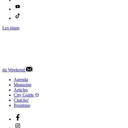
Les plans
du Weekend
Agenda
Magazine
Articles
City Guide
Clutcho'
Boutique