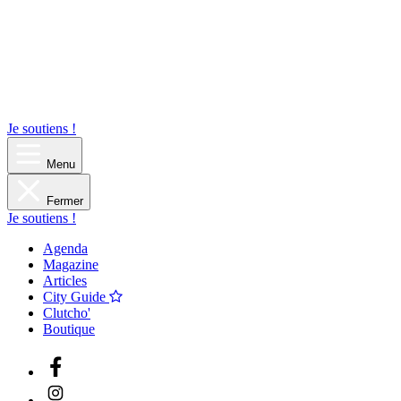
Je soutiens !
Menu
Fermer
Je soutiens !
Agenda
Magazine
Articles
City Guide
Clutcho'
Boutique