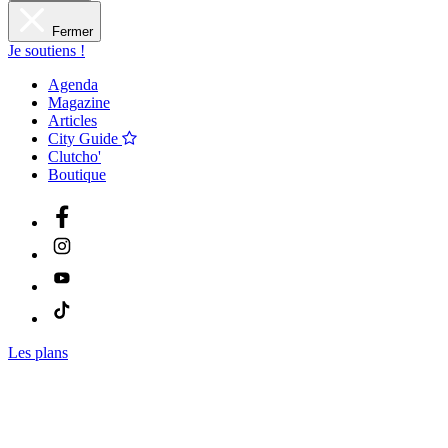
Fermer
Je soutiens !
Agenda
Magazine
Articles
City Guide
Clutcho'
Boutique
Les plans