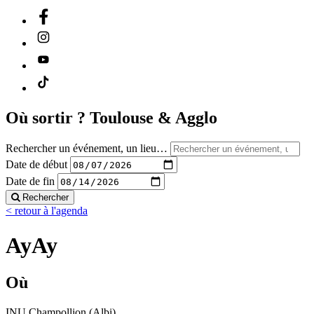
Où sortir ?
Toulouse & Agglo
Rechercher un événement, un lieu…
Date de début
Date de fin
Rechercher
< retour à l'agenda
AyAy
Où
INU Champollion (Albi)