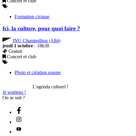
Concert et club
Formation civique
Ici, la culture, pour quoi faire ?
INU Champollion (Albi)
jeudi 1 octobre
- 18h30
Gratuit
Concert et club
Photo et création sonore
L'agenda culturel !
Je soutiens !
On se suit ?