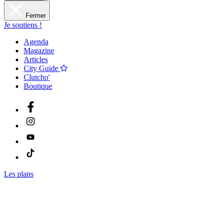
Fermer
Je soutiens !
Agenda
Magazine
Articles
City Guide
Clutcho'
Boutique
Les plans