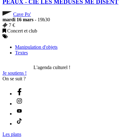
PEAUX - CIE LES MEDUSES ME DISENT
Cave Po'
mardi 16 mars
- 19h30
7 €
Concert et club
Manipulation d'objets
Textes
L'agenda culturel !
Je soutiens !
On se suit ?
Les plans