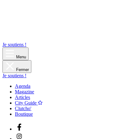
Je soutiens !
Menu
Fermer
Je soutiens !
Agenda
Magazine
Articles
City Guide
Clutcho'
Boutique