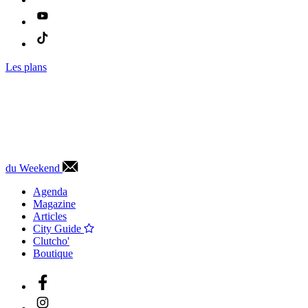
Les plans
du Weekend
Agenda
Magazine
Articles
City Guide
Clutcho'
Boutique