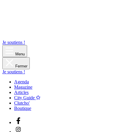
Je soutiens !
Menu
Fermer
Je soutiens !
Agenda
Magazine
Articles
City Guide
Clutcho'
Boutique