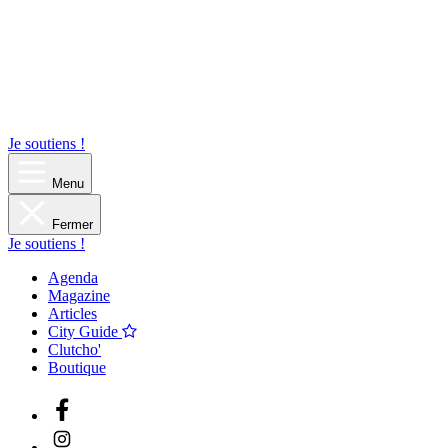
Je soutiens !
Menu
Fermer
Je soutiens !
Agenda
Magazine
Articles
City Guide
Clutcho'
Boutique