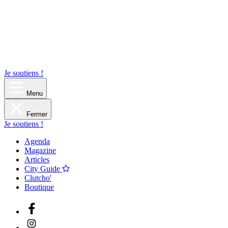
Je soutiens !
Menu
Fermer
Je soutiens !
Agenda
Magazine
Articles
City Guide
Clutcho'
Boutique