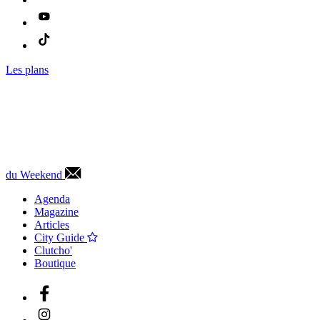
Les plans
du Weekend
Agenda
Magazine
Articles
City Guide
Clutcho'
Boutique