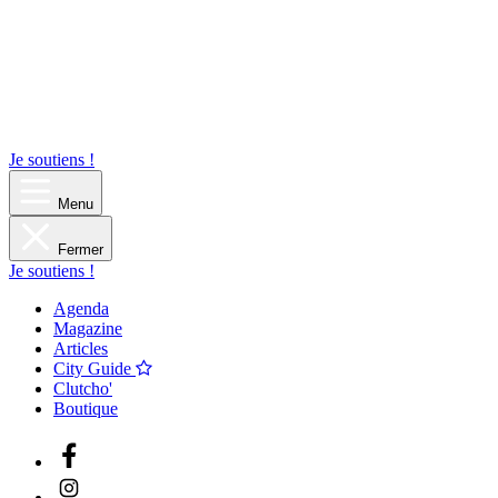
Je soutiens !
Menu
Fermer
Je soutiens !
Agenda
Magazine
Articles
City Guide
Clutcho'
Boutique