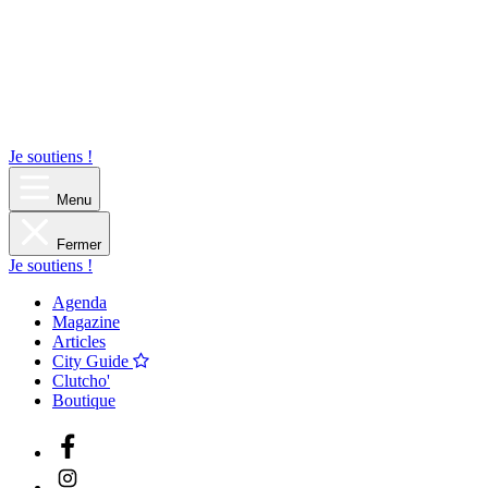
Je soutiens !
Menu
Fermer
Je soutiens !
Agenda
Magazine
Articles
City Guide
Clutcho'
Boutique