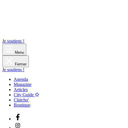
Je soutiens !
Menu
Fermer
Je soutiens !
Agenda
Magazine
Articles
City Guide
Clutcho'
Boutique