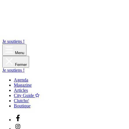
Je soutiens !
Menu
Fermer
Je soutiens !
Agenda
Magazine
Articles
City Guide
Clutcho'
Boutique