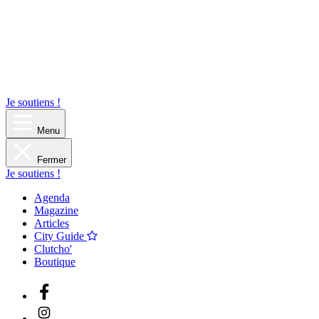
Je soutiens !
Menu
Fermer
Je soutiens !
Agenda
Magazine
Articles
City Guide
Clutcho'
Boutique