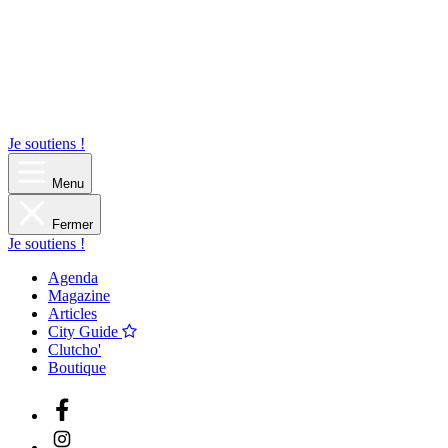
Je soutiens !
Menu
Fermer
Je soutiens !
Agenda
Magazine
Articles
City Guide
Clutcho'
Boutique